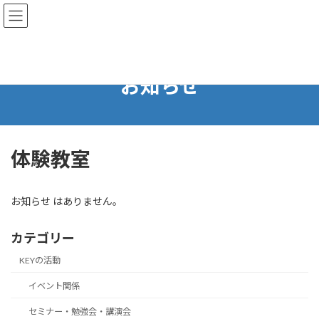
コ
ナ
ン
ビ
テ
ゲ
ン
ー
ツ
シ
へ
ョ
お知らせ
ス
ン
キ
に
ッ
移
プ
動
体験教室
お知らせ はありません。
カテゴリー
KEYの活動
イベント関係
セミナー・勉強会・講演会