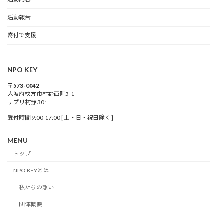
活動報告
寄付で支援
NPO KEY
〒573-0042
大阪府枚方市村野西町5-1
サプリ村野 301
受付時間 9:00-17:00 [ 土・日・祝日除く ]
MENU
トップ
NPO KEYとは
私たちの想い
団体概要