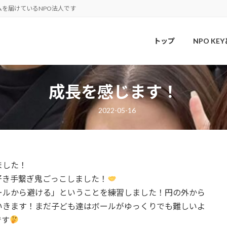
を届けているNPO法人です
トップ
NPO KE
成長を感じます！
2022-05-16
ました！
好き手繋ぎ鬼ごっこしました！
ールから避ける」ということを練習しました！円の外から
いきます！まだ子ども達はボールがゆっくりでも難しいよ
です