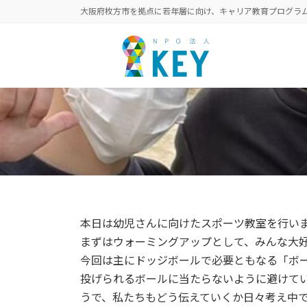
コ
ナ
大阪府枚方市を拠点に若年層に向け、キャリア教育プログラム
ン
ビ
テ
ゲ
ン
ー
ツ
シ
へ
ョ
ス
ン
キ
に
ッ
移
プ
動
本日は幼児さんに向けたスポーツ教室を行い
まずはウォーミングアップとして、みんな大
今回は主にドッジボールで必要ともなる「ボ
投げられるボールに当たらないように避けて
うで、私たちもどう伝えていくか日々考え中